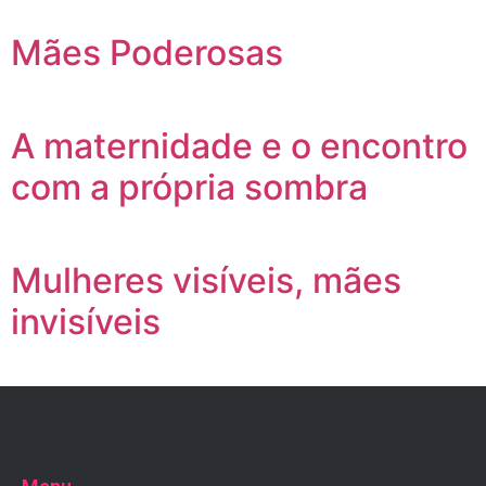
Mães Poderosas
A maternidade e o encontro
com a própria sombra
Mulheres visíveis, mães
invisíveis