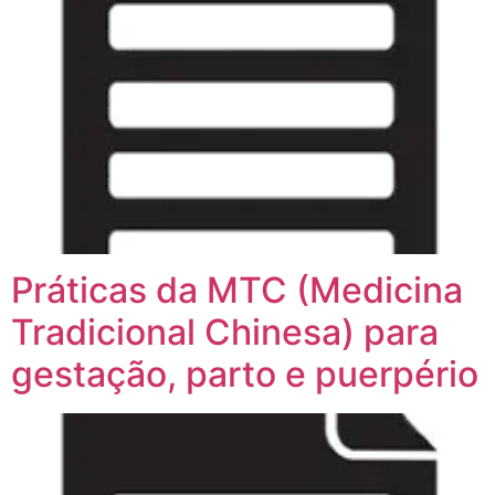
Práticas da MTC (Medicina
Tradicional Chinesa) para
gestação, parto e puerpério