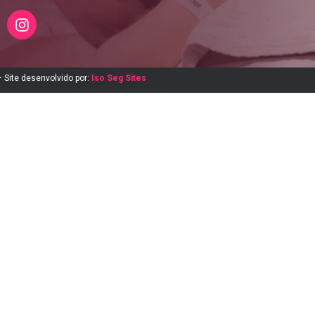
 Site desenvolvido por:
Iso Seg Sites