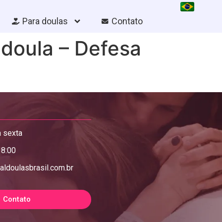
Para doulas
Contato
 doula – Defesa
 sexta
18:00
aldoulasbrasil.com.br
Contato