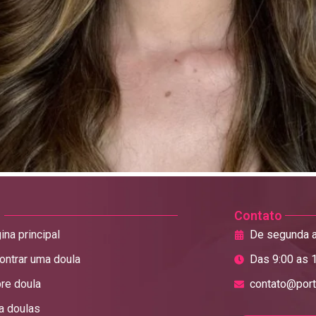
Contato
ina principal
De segunda a
ontrar uma doula
Das 9:00 as 
re doula
contato@port
a doulas