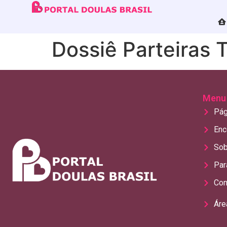
Dossiê Parteiras T
Menu
Pág
Enc
Sob
Par
Con
Áre