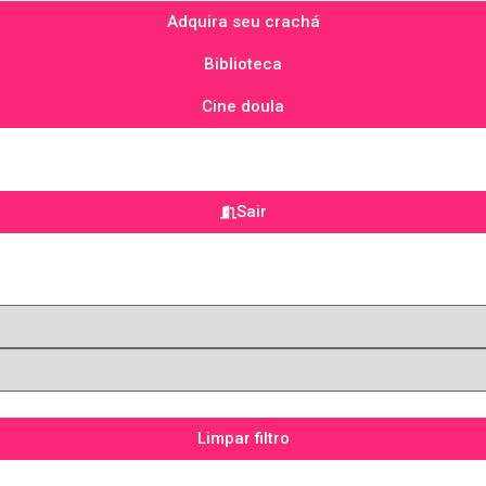
Adquira seu crachá
Biblioteca
Cine doula
Sair
Limpar filtro